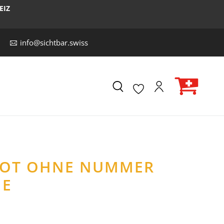
EIZ
info@sichtbar.swiss
IKOT OHNE NUMMER
ME