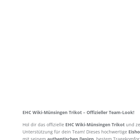
EHC Wiki-Münsingen Trikot – Offizieller Team-Look!
Hol dir das offizielle
EHC Wiki-Münsingen Trikot
und ze
Unterstützung für dein Team! Dieses hochwertige
Eisho
mit seinem
authentischen Design
, bestem Tragekomfor