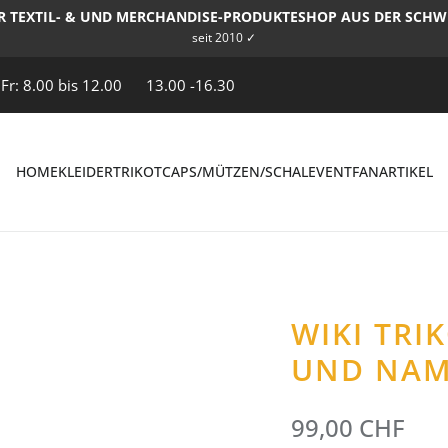
R TEXTIL- & UND MERCHANDISE-PRODUKTESHOP AUS DER SCHW
seit 2010 ✓
 Fr: 8.00 bis 12.00
13.00 -16.30
HOME
KLEIDER
TRIKOT
CAPS/MÜTZEN/SCHAL
EVENT
FANARTIKEL
WIKI TR
UND NA
99,00 CHF