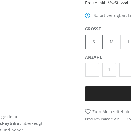
Preise inkl. MwSt. zzgl
Sofort verfügbar, L
AUSWÄHLEN
GRÖSSE
S
M
L
ANZAHL
Produkt Anzah
Zum Merkzettel hi
ige deine
Produktnummer:
WIKI-110-S
ckeytrikot
überzeugt
t und hoher