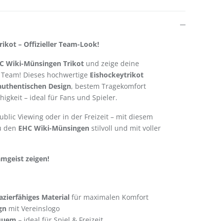
ikot – Offizieller Team-Look!
C Wiki-Münsingen Trikot
und zeige deine
n Team! Dieses hochwertige
Eishockeytrikot
authentischen Design
, bestem Tragekomfort
igkeit – ideal für Fans und Spieler.
ublic Viewing oder in der Freizeit – mit diesem
du den
EHC Wiki-Münsingen
stilvoll und mit voller
amgeist zeigen!
zierfähiges Material
für maximalen Komfort
gn
mit Vereinslogo
quem
– ideal für Spiel & Freizeit