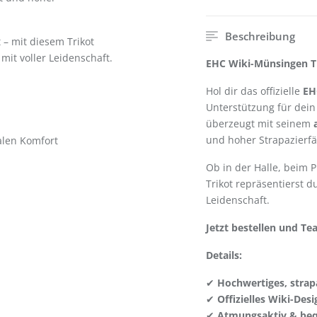
Beschreibung
t – mit diesem Trikot
 mit voller Leidenschaft.
EHC Wiki-Münsingen Tr
Hol dir das offizielle
EH
Unterstützung für dei
überzeugt mit seinem
und hoher Strapazierfäh
len Komfort
Ob in der Halle, beim P
Trikot repräsentierst 
Leidenschaft.
Jetzt bestellen und Te
Details:
✔
Hochwertiges, strapa
✔
Offizielles Wiki-Desi
✔
Atmungsaktiv & be