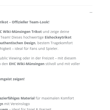
ikot – Offizieller Team-Look!
C Wiki-Münsingen Trikot
und zeige deine
n Team! Dieses hochwertige
Eishockeytrikot
authentischen Design
, bestem Tragekomfort
igkeit – ideal für Fans und Spieler.
ublic Viewing oder in der Freizeit – mit diesem
du den
EHC Wiki-Münsingen
stilvoll und mit voller
amgeist zeigen!
zierfähiges Material
für maximalen Komfort
gn
mit Vereinslogo
quem
– ideal für Spiel & Freizeit