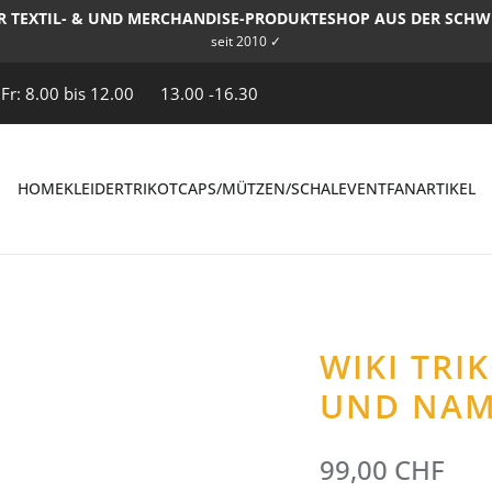
R TEXTIL- & UND MERCHANDISE-PRODUKTESHOP AUS DER SCHW
seit 2010 ✓
 Fr: 8.00 bis 12.00
13.00 -16.30
HOME
KLEIDER
TRIKOT
CAPS/MÜTZEN/SCHAL
EVENT
FANARTIKEL
WIKI TR
UND NA
99,00 CHF