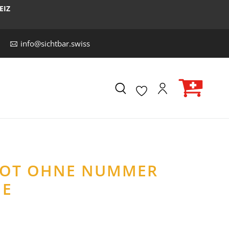
EIZ
info@sichtbar.swiss
IKOT OHNE NUMMER
ME