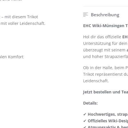
Beschreibung
t – mit diesem Trikot
 mit voller Leidenschaft.
EHC Wiki-Münsingen Tr
Hol dir das offizielle
EH
Unterstützung für dei
überzeugt mit seinem
und hoher Strapazierfäh
len Komfort
Ob in der Halle, beim P
Trikot repräsentierst 
Leidenschaft.
Jetzt bestellen und Te
Details:
✔
Hochwertiges, strapa
✔
Offizielles Wiki-Desi
✔
Atmungsaktiv & be