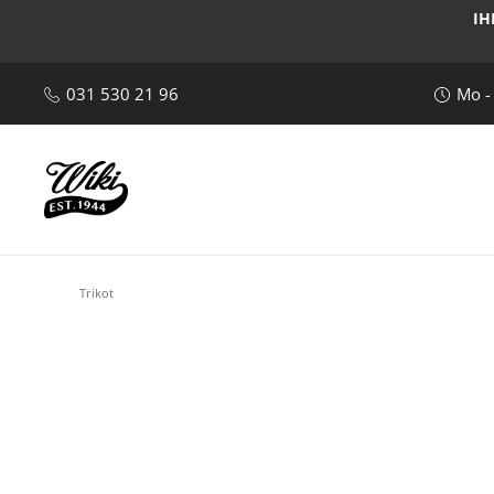
IH
031 530 21 96
Mo -
Trikot
Bildergalerie überspringen