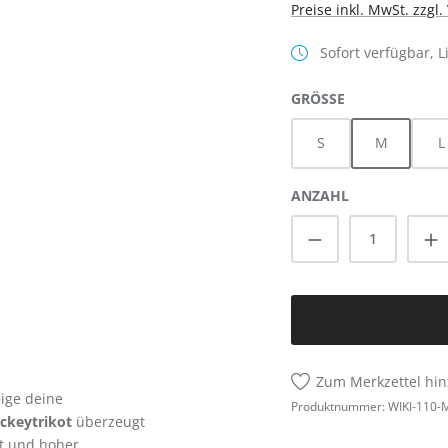
Preise inkl. MwSt. zzgl
Sofort verfügbar, L
AUSWÄHLEN
GRÖSSE
S
M
L
ANZAHL
Produkt Anzah
Zum Merkzettel hi
ige deine
Produktnummer:
WIKI-110-
ckeytrikot
überzeugt
t und hoher