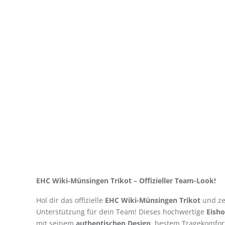
EHC Wiki-Münsingen Trikot – Offizieller Team-Look!
Hol dir das offizielle
EHC Wiki-Münsingen Trikot
und ze
Unterstützung für dein Team! Dieses hochwertige
Eisho
mit seinem
authentischen Design
, bestem Tragekomfor