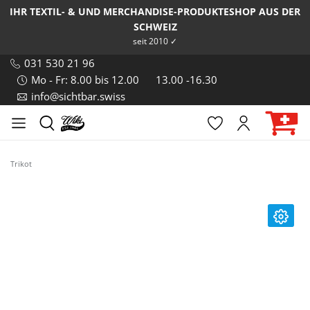
IHR TEXTIL- & UND MERCHANDISE-PRODUKTESHOP AUS DER
SCHWEIZ
seit 2010 ✓
031 530 21 96
Mo - Fr: 8.00 bis 12.00
13.00 -16.30
info@sichtbar.swiss
Trikot
Bildergalerie überspringen