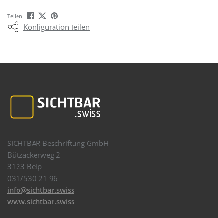
Teilen
Konfiguration teilen
SICHTBAR Beschriftung GmbH
Bützackerweg 2
3123 Belp
031/530 21 96
info@sichtbar.swiss
www.sichtbar.swiss