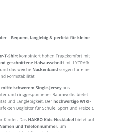
der – Bequem, langlebig & perfekt für kleine
r-T-Shirt
kombiniert hohen Tragekomfort mit
und geschnittene Halsausschnitt
mit LYCRA®-
 und das weiche
Nackenband
sorgen für eine
d Formstabilität.
 mittelschwerem Single-Jersey
aus
mter und ringgesponnener Baumwolle, bietet
ität und Langlebigkeit. Der
hochwertige WIKI-
ekten Begleiter für Schule, Sport und Freizeit.
ür Kinder: Das
HAKRO Kids-Necklabel
bietet auf
Namen und Telefonnummer
, um