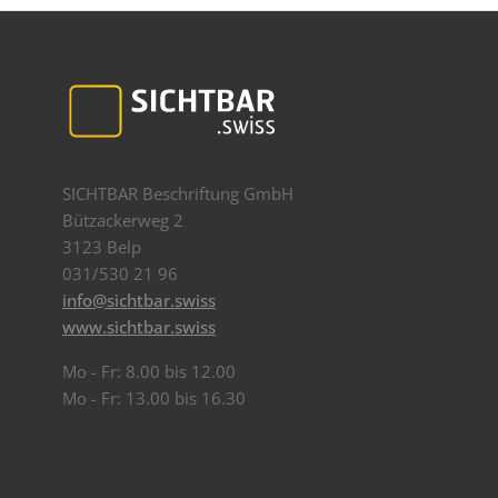
SICHTBAR Beschriftung GmbH
Bützackerweg 2
3123 Belp
031/530 21 96
info@sichtbar.swiss
www.sichtbar.swiss
Mo - Fr: 8.00 bis 12.00
Mo - Fr: 13.00 bis 16.30