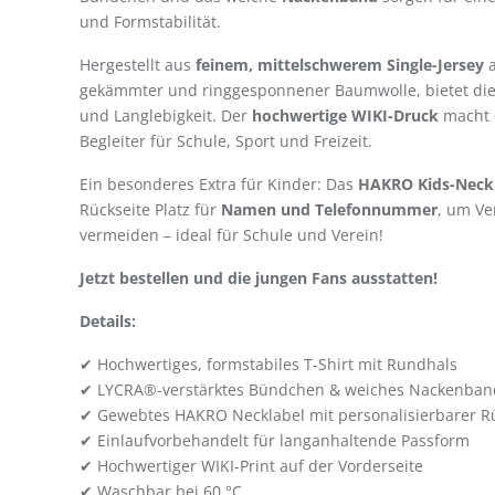
und Formstabilität.
Hergestellt aus
feinem, mittelschwerem Single-Jersey
a
gekämmter und ringgesponnener Baumwolle, bietet dies
und Langlebigkeit. Der
hochwertige WIKI-Druck
macht 
Begleiter für Schule, Sport und Freizeit.
Ein besonderes Extra für Kinder: Das
HAKRO Kids-Neck
Rückseite Platz für
Namen und Telefonnummer
, um V
vermeiden – ideal für Schule und Verein!
Jetzt bestellen und die jungen Fans ausstatten!
Details:
✔ Hochwertiges, formstabiles T-Shirt mit Rundhals
✔ LYCRA®-verstärktes Bündchen & weiches Nackenband
✔ Gewebtes HAKRO Necklabel mit personalisierbarer R
✔ Einlaufvorbehandelt für langanhaltende Passform
✔ Hochwertiger WIKI-Print auf der Vorderseite
✔ Waschbar bei 60 °C