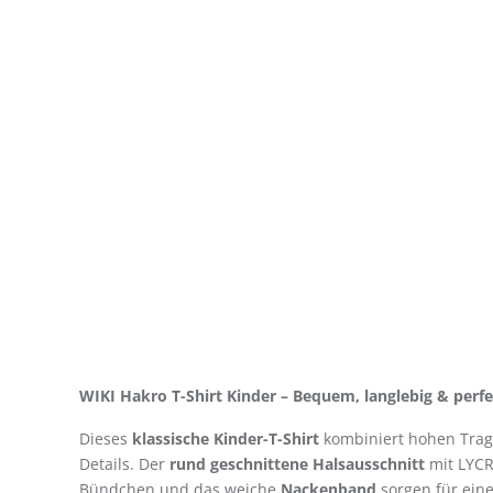
WIKI Hakro T-Shirt Kinder – Bequem, langlebig & perfek
Dieses
klassische Kinder-T-Shirt
kombiniert hohen Trag
Details. Der
rund geschnittene Halsausschnitt
mit LYCR
Bündchen und das weiche
Nackenband
sorgen für ein