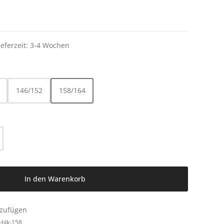
ieferzeit: 3-4 Wochen
146/152
158/164
l: Gib den gewünschten Wert ein oder be
In den Warenkorb
nzufügen
-blk-158