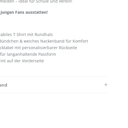
eiden – ideal für Schule und Verein!
e jungen Fans ausstatten!
abiles T-Shirt mit Rundhals
 Bündchen & weiches Nackenband für Komfort
label mit personalisierbarer Rückseite
 für langanhaltende Passform
int auf der Vorderseite
sand