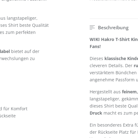
us langstapeliger,
es Shirt beste Qualität
Beschreibung
es zum perfekten
WIKI Hakro T-Shirt Kin
Fans!
label
bietet auf der
erwechslungen zu
Dieses
klassische Kinde
cleveren Details. Der
r
verstärktem Bündchen
angenehme Passform un
Hergestellt aus
feinem,
langstapeliger, gekäm
dieses Shirt beste Qual
 für Komfort
Druck
macht es zum perf
ückseite
Ein besonderes Extra f
der Rückseite Platz für