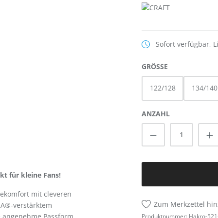
Sofort verfügbar, L
AUSWÄHLEN
GRÖSSE
122/128
134/140
ANZAHL
Produkt Anzah
t für kleine Fans!
ekomfort mit cleveren
Zum Merkzettel hi
A®-verstärktem
e angenehme Passform
Produktnummer:
Hakro-521