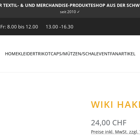
R TEXTIL- & UND MERCHANDISE-PRODUKTESHOP AUS DER SCHW
seit 2010 ✓
 Fr: 8.00 bis 12.00
13.00 -16.30
HOME
KLEIDER
TRIKOT
CAPS/MÜTZEN/SCHAL
EVENT
FANARTIKEL
WIKI HAK
24,00 CHF
Preise inkl. MwSt. zzgl