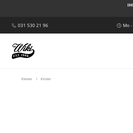
IH
031 530 21 96
Mo -
Kleider
Kinder
Bildergalerie überspringen