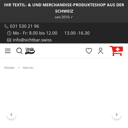
IHR TEXTIL- & UND MERCHANDISE-PRODUKTESHOP AUS DER
SCHWEIZ
seit 2010 ✓
031 530 21 96
Mo - Fr: 8.00 bis 12.00
13.00 -16.30
info@sichtbar.swiss
Kleider
Herren
Bildergalerie überspringen