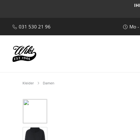
IH
031 530 21 96
Mo -
Kleider
Damen
Bildergalerie überspringen