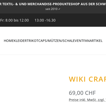
R TEXTIL- & UND MERCHANDISE-PRODUKTESHOP AUS DER SCHW
seit 2010 ✓
 Fr: 8.00 bis 12.00
13.00 -16.30
HOME
KLEIDER
TRIKOT
CAPS/MÜTZEN/SCHAL
EVENT
FANARTIKEL
WIKI CR
69,00 CHF
Preise inkl. MwSt. zzgl