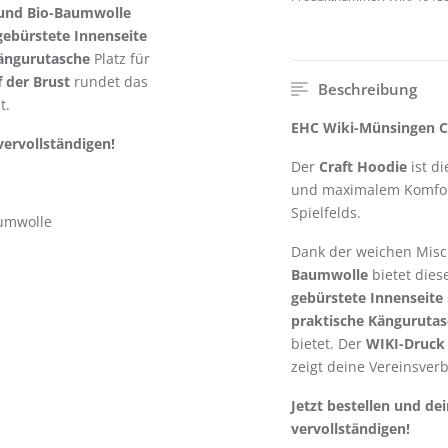
 und Bio-Baumwolle
gebürstete Innenseite
ängurutasche
Platz für
 der Brust
rundet das
Beschreibung
t.
EHC Wiki-Münsingen Cr
ervollständigen!
Der
Craft Hoodie
ist d
und maximalem Komfort
Spielfelds.
aumwolle
Dank der weichen Mis
Baumwolle
bietet dies
gebürstete Innenseite
praktische Känguruta
bietet. Der
WIKI-Druck 
zeigt deine Vereinsver
Jetzt bestellen und d
vervollständigen!