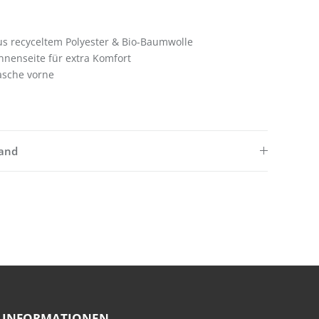
us recyceltem Polyester & Bio-Baumwolle
nnenseite für extra Komfort
asche vorne
sand
INFORMATIONEN