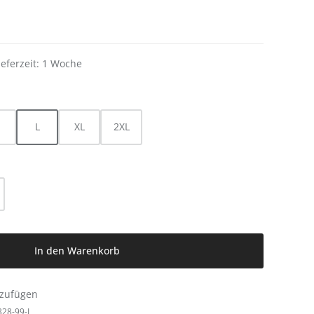
ieferzeit: 1 Woche
L
XL
2XL
l: Gib den gewünschten Wert ein oder be
In den Warenkorb
nzufügen
328-99-L