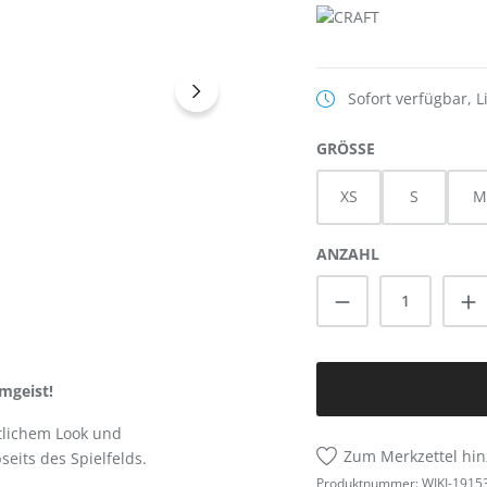
Sofort verfügbar, L
AUSWÄHLEN
GRÖSSE
XS
S
M
ANZAHL
Produkt Anzah
mgeist!
tlichem Look und
Zum Merkzettel hi
eits des Spielfelds.
Produktnummer:
WIKI-1915