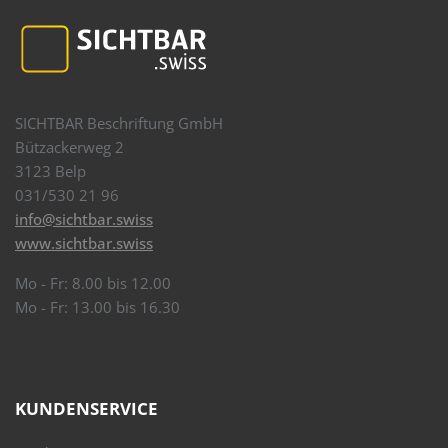
SICHTBAR Beschriftung GmbH
Bützackerweg 2
3123 Belp
031/530 21 96
info@sichtbar.swiss
www.sichtbar.swiss
Mo - Fr: 8.00 bis 12.00
Mo - Fr: 13.00 bis 16.30
KUNDENSERVICE