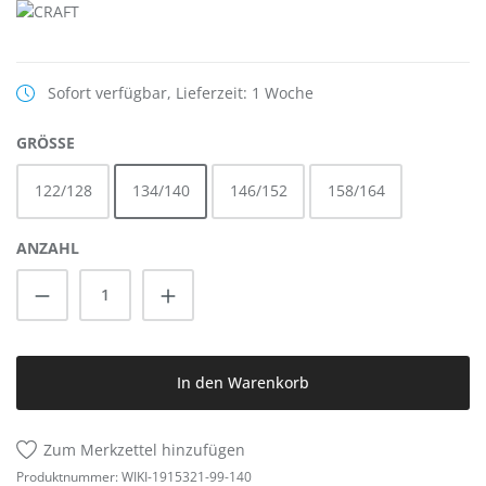
Sofort verfügbar, Lieferzeit: 1 Woche
AUSWÄHLEN
GRÖSSE
122/128
134/140
146/152
158/164
ANZAHL
Produkt Anzahl: Gib den gewünschten Wert
In den Warenkorb
Zum Merkzettel hinzufügen
Produktnummer:
WIKI-1915321-99-140