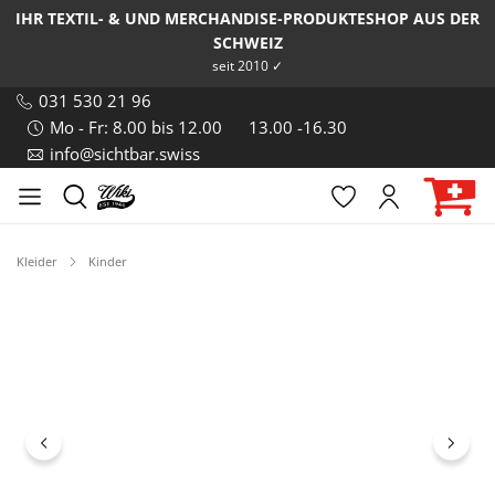
IHR TEXTIL- & UND MERCHANDISE-PRODUKTESHOP AUS DER
SCHWEIZ
seit 2010 ✓
031 530 21 96
Mo - Fr: 8.00 bis 12.00
13.00 -16.30
info@sichtbar.swiss
Kleider
Kinder
Bildergalerie überspringen