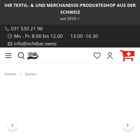
IHR TEXTIL- & UND MERCHANDISE-PRODUKTESHOP AUS DER
SCHWEIZ
seit 2010 ✓
031 530 21 96
Mo - Fr: 8.00 bis 12.00
13.00 -16.30
info@sichtbar.swiss
Kleider
Damen
Bildergalerie überspringen