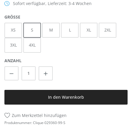
Sofort verfügbar, Lieferzeit: 3-4 Wochen
AUSWÄHLEN
GRÖSSE
XS
S
M
L
XL
2XL
3XL
4XL
ANZAHL
Produkt Anzahl: Gib den gewünschten Wert
In den Warenkorb
Zum Merkzettel hinzufügen
Produktnummer:
Clique-029360-99-S