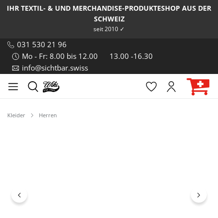
IHR TEXTIL- & UND MERCHANDISE-PRODUKTESHOP AUS DER
SCHWEIZ
seit 2010 ✓
031 530 21 96
Mo - Fr: 8.00 bis 12.00
13.00 -16.30
info@sichtbar.swiss
Kleider
Herren
Bildergalerie überspringen