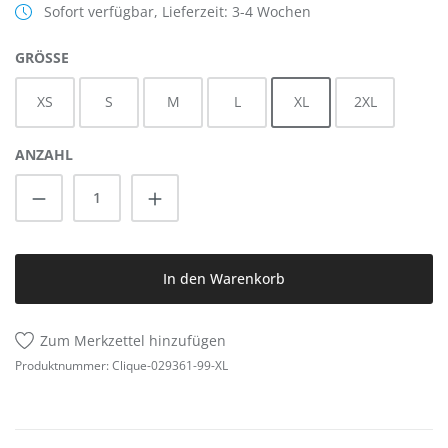
Sofort verfügbar, Lieferzeit: 3-4 Wochen
AUSWÄHLEN
GRÖSSE
XS
S
M
L
XL
2XL
ANZAHL
Produkt Anzahl: Gib den gewünschten Wert
In den Warenkorb
Zum Merkzettel hinzufügen
Produktnummer:
Clique-029361-99-XL