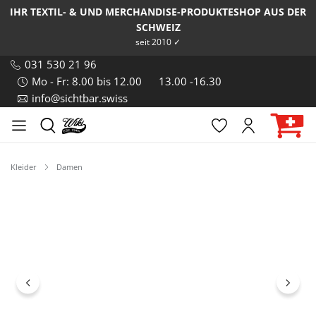
IHR TEXTIL- & UND MERCHANDISE-PRODUKTESHOP AUS DER
SCHWEIZ
seit 2010 ✓
031 530 21 96
Mo - Fr: 8.00 bis 12.00
13.00 -16.30
info@sichtbar.swiss
Kleider
Damen
Bildergalerie überspringen