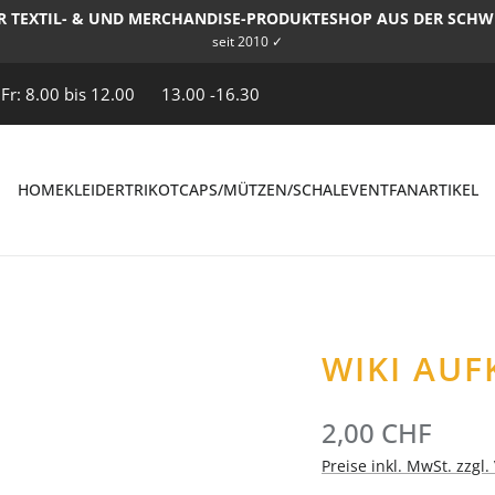
R TEXTIL- & UND MERCHANDISE-PRODUKTESHOP AUS DER SCHW
seit 2010 ✓
 Fr: 8.00 bis 12.00
13.00 -16.30
HOME
KLEIDER
TRIKOT
CAPS/MÜTZEN/SCHAL
EVENT
FANARTIKEL
WIKI AUF
2,00 CHF
Preise inkl. MwSt. zzgl