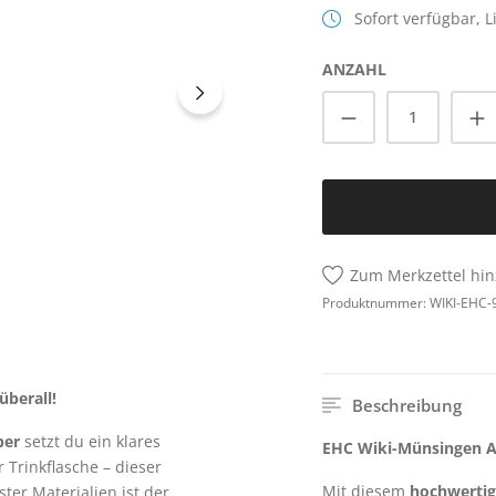
Sofort verfügbar, L
ANZAHL
Produkt Anzah
Zum Merkzettel hi
Produktnummer:
WIKI-EHC-
überall!
Beschreibung
ber
setzt du ein klares
EHC Wiki-Münsingen Auf
 Trinkflasche – dieser
Mit diesem
hochwertig
ster Materialien ist der