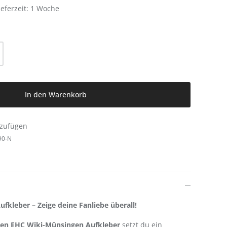
ieferzeit: 1 Woche
l: Gib den gewünschten Wert ein oder be
In den Warenkorb
nzufügen
90-N
kleber – Zeige deine Fanliebe überall!
en EHC Wiki-Münsingen Aufkleber
setzt du ein