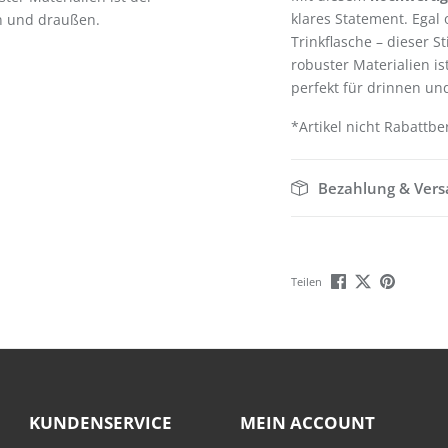
klares Statement. Egal
en und draußen.
Trinkflasche – dieser S
robuster Materialien is
perfekt für drinnen un
*Artikel nicht Rabattbe
Bezahlung & Ver
Teilen
KUNDENSERVICE
MEIN ACCOUNT