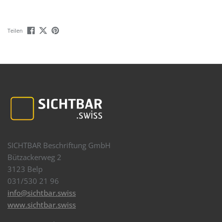
Teilen
SICHTBAR Beschriftung GmbH
Bützackerweg 2
3123 Belp
031/530 21 96
info@sichtbar.swiss
www.sichtbar.swiss