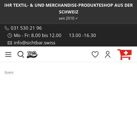
IHR TEXTIL- & UND MERCHANDISE-PRODUKTESHOP AUS DER
SCHWEIZ
seit 2010 ✓
031 530 21 96
Mo - Fr: 8.00 bis 12.00
13.00 -16.30
info@sichtbar.swiss
Event
Bildergalerie überspringen